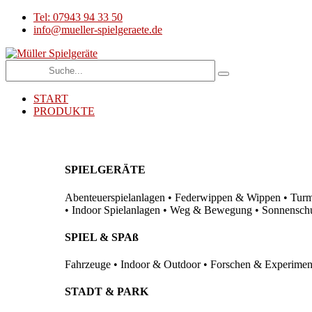
Tel: 07943 94 33 50
info@mueller-spielgeraete.de
START
PRODUKTE
SPIELGERÄTE
Abenteuerspielanlagen • Federwippen & Wippen • Turma
• Indoor Spielanlagen • Weg & Bewegung • Sonnenschutz
SPIEL & SPAß
Fahrzeuge • Indoor & Outdoor • Forschen & Experimenti
STADT & PARK