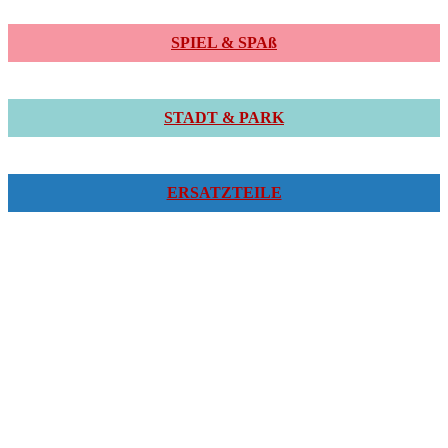
SPIEL & SPAß
STADT & PARK
ERSATZTEILE