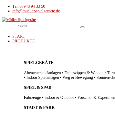
Tel: 07943 94 33 50
info@mueller-spielgeraete.de
START
PRODUKTE
SPIELGERÄTE
Abenteuerspielanlagen • Federwippen & Wippen • Turma
• Indoor Spielanlagen • Weg & Bewegung • Sonnenschutz
SPIEL & SPAß
Fahrzeuge • Indoor & Outdoor • Forschen & Experimenti
STADT & PARK