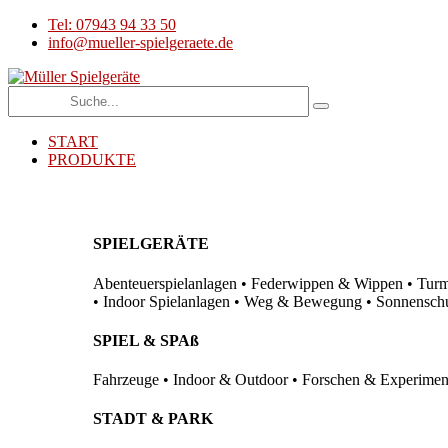
Tel: 07943 94 33 50
info@mueller-spielgeraete.de
START
PRODUKTE
SPIELGERÄTE
Abenteuerspielanlagen • Federwippen & Wippen • Turma
• Indoor Spielanlagen • Weg & Bewegung • Sonnenschutz
SPIEL & SPAß
Fahrzeuge • Indoor & Outdoor • Forschen & Experimenti
STADT & PARK