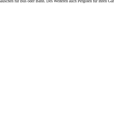
häuschen für Bus oder Bahn. Des Weiteren auch Pergolen für Ihren Gar