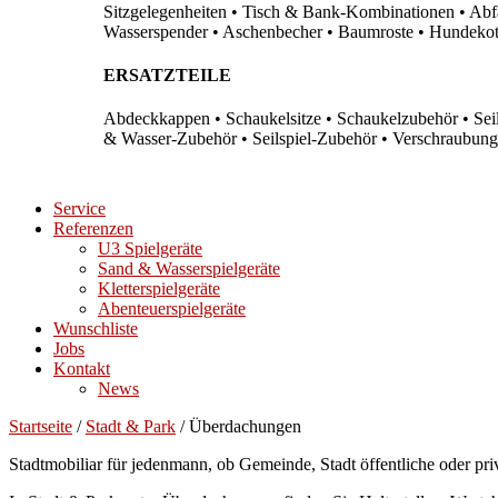
Sitzgelegenheiten • Tisch & Bank-Kombinationen • Abfal
Wasserspender • Aschenbecher • Baumroste • Hundekots
ERSATZTEILE
Abdeckkappen • Schaukelsitze • Schaukelzubehör • Sei
& Wasser-Zubehör • Seilspiel-Zubehör • Verschraubung
Service
Referenzen
U3 Spielgeräte
Sand & Wasserspielgeräte
Kletterspielgeräte
Abenteuerspielgeräte
Wunschliste
Jobs
Kontakt
News
Startseite
/
Stadt & Park
/ Überdachungen
Stadtmobiliar für jedenmann, ob Gemeinde, Stadt öffentliche oder pri