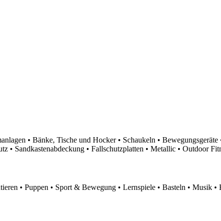
nlagen • Bänke, Tische und Hocker • Schaukeln • Bewegungsgeräte •
 • Sandkastenabdeckung • Fallschutzplatten • Metallic • Outdoor Fitn
eren • Puppen • Sport & Bewegung • Lernspiele • Basteln • Musik • 