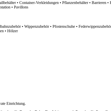
lbehälter • Container-Verkleidungen • Pflanzenbehälter • Barrieren • 
tation • Pavillons
lbahnzubehör • Wippenzubehör • Pfostenschuhe • Federwippenzubehör
en • Hölzer
vate Einrichtung.