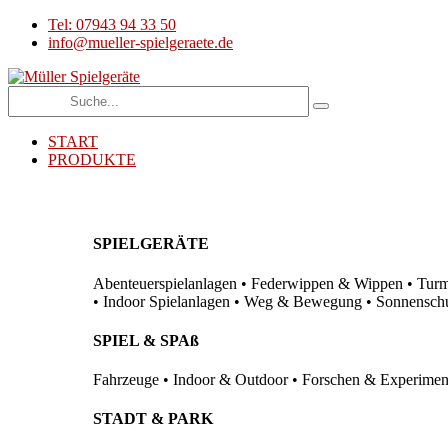
Tel: 07943 94 33 50
info@mueller-spielgeraete.de
START
PRODUKTE
SPIELGERÄTE
Abenteuerspielanlagen • Federwippen & Wippen • Turma
• Indoor Spielanlagen • Weg & Bewegung • Sonnenschutz
SPIEL & SPAß
Fahrzeuge • Indoor & Outdoor • Forschen & Experimenti
STADT & PARK