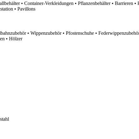
lbehälter • Container-Verkleidungen • Pflanzenbehälter • Barrieren • 
tation • Pavillons
lbahnzubehör • Wippenzubehör • Pfostenschuhe • Federwippenzubehör
en • Hölzer
stahl