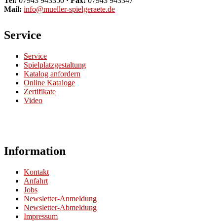
Tel:
07943 943350
· Fax:
07943 943347
Mail:
info@mueller-spielgeraete.de
Service
Service
Spielplatzgestaltung
Katalog anfordern
Online Kataloge
Zertifikate
Video
Information
Kontakt
Anfahrt
Jobs
Newsletter-Anmeldung
Newsletter-Abmeldung
Impressum