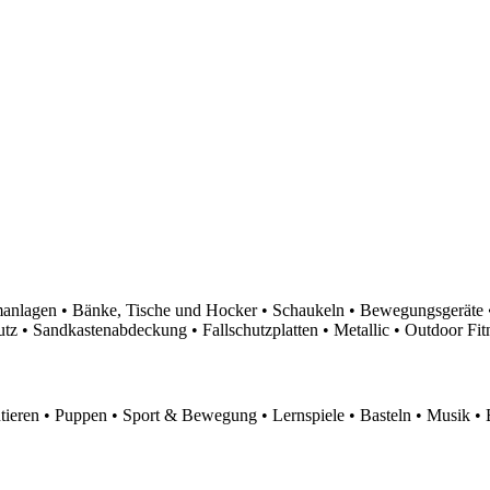
nlagen • Bänke, Tische und Hocker • Schaukeln • Bewegungsgeräte •
 • Sandkastenabdeckung • Fallschutzplatten • Metallic • Outdoor Fitn
eren • Puppen • Sport & Bewegung • Lernspiele • Basteln • Musik • 