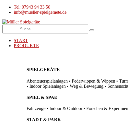
Tel: 07943 94 33 50
info@mueller-spielgeraete.de
START
PRODUKTE
SPIELGERÄTE
Abenteuerspielanlagen • Federwippen & Wippen • Turma
• Indoor Spielanlagen • Weg & Bewegung • Sonnenschutz
SPIEL & SPAß
Fahrzeuge • Indoor & Outdoor • Forschen & Experimenti
STADT & PARK