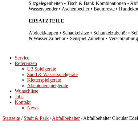
Sitzgelegenheiten • Tisch & Bank-Kombinationen • Abfal
Wasserspender • Aschenbecher • Baumroste • Hundekots
ERSATZTEILE
Abdeckkappen • Schaukelsitze • Schaukelzubehör • Sei
& Wasser-Zubehör • Seilspiel-Zubehör • Verschraubung
Service
Referenzen
U3 Spielgeräte
Sand & Wasserspielgeräte
Kletterspielgeräte
Abenteuerspielgeräte
Wunschliste
Jobs
Kontakt
News
Startseite
/
Stadt & Park
/
Abfallbehälter
/ Abfallbehälter Circular Edel