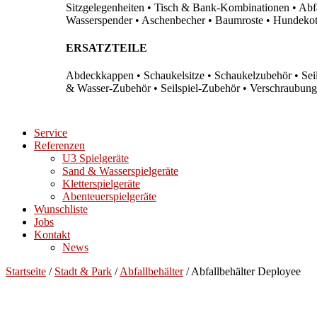
Sitzgelegenheiten • Tisch & Bank-Kombinationen • Abfal
Wasserspender • Aschenbecher • Baumroste • Hundekots
ERSATZTEILE
Abdeckkappen • Schaukelsitze • Schaukelzubehör • Sei
& Wasser-Zubehör • Seilspiel-Zubehör • Verschraubung
Service
Referenzen
U3 Spielgeräte
Sand & Wasserspielgeräte
Kletterspielgeräte
Abenteuerspielgeräte
Wunschliste
Jobs
Kontakt
News
Startseite
/
Stadt & Park
/
Abfallbehälter
/ Abfallbehälter Deployee