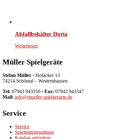
Abfallbehälter Doria
Weiterlesen
Müller Spielgeräte
Stefan Müller ·
Hofacker 13
74214 Schöntal – Westernhausen
Tel:
07943 943350
· Fax:
07943 943347
Mail:
info@mueller-spielgeraete.de
Service
Service
Spielplatzgestaltung
Katalog anfordern