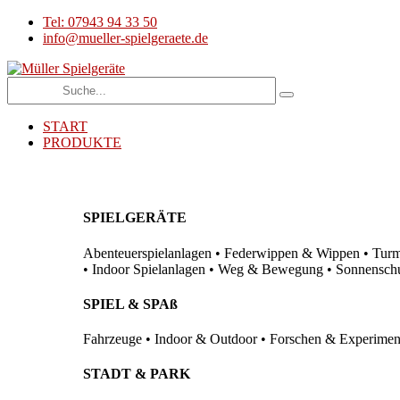
Tel: 07943 94 33 50
info@mueller-spielgeraete.de
START
PRODUKTE
SPIELGERÄTE
Abenteuerspielanlagen • Federwippen & Wippen • Turma
• Indoor Spielanlagen • Weg & Bewegung • Sonnenschutz
SPIEL & SPAß
Fahrzeuge • Indoor & Outdoor • Forschen & Experimenti
STADT & PARK