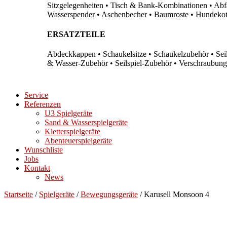
Sitzgelegenheiten • Tisch & Bank-Kombinationen • Abfal
Wasserspender • Aschenbecher • Baumroste • Hundekots
ERSATZTEILE
Abdeckkappen • Schaukelsitze • Schaukelzubehör • Sei
& Wasser-Zubehör • Seilspiel-Zubehör • Verschraubung
Service
Referenzen
U3 Spielgeräte
Sand & Wasserspielgeräte
Kletterspielgeräte
Abenteuerspielgeräte
Wunschliste
Jobs
Kontakt
News
Startseite
/
Spielgeräte
/
Bewegungsgeräte
/ Karusell Monsoon 4