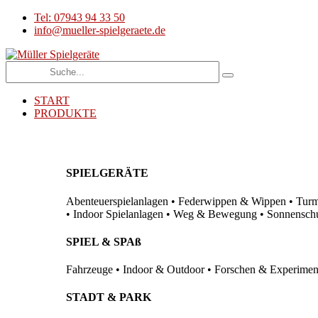
Tel: 07943 94 33 50
info@mueller-spielgeraete.de
START
PRODUKTE
SPIELGERÄTE
Abenteuerspielanlagen • Federwippen & Wippen • Turma
• Indoor Spielanlagen • Weg & Bewegung • Sonnenschutz
SPIEL & SPAß
Fahrzeuge • Indoor & Outdoor • Forschen & Experimenti
STADT & PARK