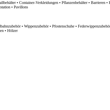
lbehälter • Container-Verkleidungen • Pflanzenbehälter • Barrieren • 
tation • Pavillons
lbahnzubehör • Wippenzubehör • Pfostenschuhe • Federwippenzubehör
en • Hölzer