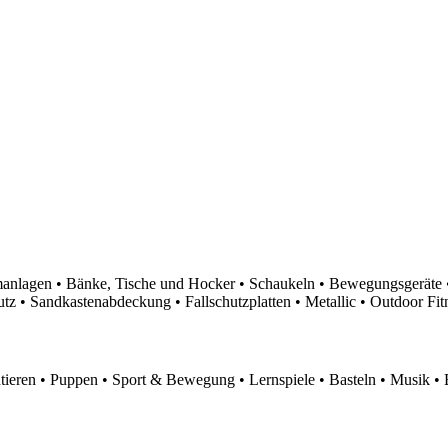
nlagen • Bänke, Tische und Hocker • Schaukeln • Bewegungsgeräte •
 • Sandkastenabdeckung • Fallschutzplatten • Metallic • Outdoor Fitn
eren • Puppen • Sport & Bewegung • Lernspiele • Basteln • Musik • 