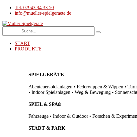
Tel: 07943 94 33 50
info@mueller-spielgeraete.de
START
PRODUKTE
SPIELGERÄTE
Abenteuerspielanlagen • Federwippen & Wippen • Turma
• Indoor Spielanlagen • Weg & Bewegung • Sonnenschutz
SPIEL & SPAß
Fahrzeuge • Indoor & Outdoor • Forschen & Experimenti
STADT & PARK