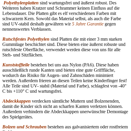
Polyethylenplatten
sind wartungsfrei und äußerst robust. Des
Weiteren haben Kratzer und Schrammer keinen Einfluss auf die
Lebensdauer. Die Platten gibt es elf verschiedenen Farben mit
schwarzem Kern. Sowohl das Material selbst, als auch die Farbe
sind UV-stabil deshalb gewähren wir
5 Jahre Garantie
gegen
nennenswertes Verblassen.
Rutschfestes Polyethylen
sind Platten die mit einer 3 mm starken
Gummilage beschichtet sind. Diese bieten eine äußerst robuste und
rutschfeste Oberfläche, verwendet werden diese von uns für alle
Steh- und Sitzflächen.
Kunststoffteile
bestehen bei uns aus Nylon (PA6). Diese haben
ausschließlich runde Kanten und bieten eine gute Grifffläche,
wodurch das Risiko für Augen- und Zahnschäden minimiert
werden. Außerdem frieren an diesen Teilen keine Kinderfinger fest!
Alle Teile sind UV- stabil (Material und Farbe), schlagfest von -40°
C bis +110° C und wartungsfrei.
Abdeckkappen
verdecken sämtliche Muttern und Bolzenenden,
damit die Kinder sich nicht an scharfen Kanten verletzen können.
Außerdem verhindern die Abdeckkappen unerwünschte Demontage
des Spielgerätes.
Bolzen und Schrauben
bestehen aus galvanisiertem oder rostfreiem