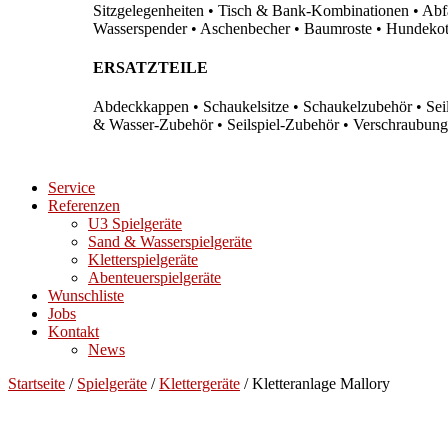
Sitzgelegenheiten • Tisch & Bank-Kombinationen • Abfal
Wasserspender • Aschenbecher • Baumroste • Hundekots
ERSATZTEILE
Abdeckkappen • Schaukelsitze • Schaukelzubehör • Sei
& Wasser-Zubehör • Seilspiel-Zubehör • Verschraubung
Service
Referenzen
U3 Spielgeräte
Sand & Wasserspielgeräte
Kletterspielgeräte
Abenteuerspielgeräte
Wunschliste
Jobs
Kontakt
News
Startseite
/
Spielgeräte
/
Klettergeräte
/ Kletteranlage Mallory