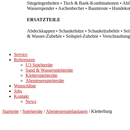
Sitzgelegenheiten • Tisch & Bank-Kombinationen • Abfal
Wasserspender • Aschenbecher • Baumroste • Hundekots
ERSATZTEILE
Abdeckkappen • Schaukelsitze • Schaukelzubehör • Sei
& Wasser-Zubehör • Seilspiel-Zubehör • Verschraubung
Service
Referenzen
U3 Spielgeräte
Sand & Wasserspielgeräte
Kletterspielgeräte
Abenteuerspielgeräte
Wunschliste
Jobs
Kontakt
News
Startseite
/
Spielgeräte
/
Abenteuerspielanlagen
/ Kletterburg