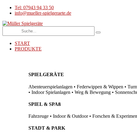
Tel: 07943 94 33 50
info@mueller-spielgeraete.de
START
PRODUKTE
SPIELGERÄTE
Abenteuerspielanlagen • Federwippen & Wippen • Turma
• Indoor Spielanlagen • Weg & Bewegung • Sonnenschutz
SPIEL & SPAß
Fahrzeuge • Indoor & Outdoor • Forschen & Experimenti
STADT & PARK