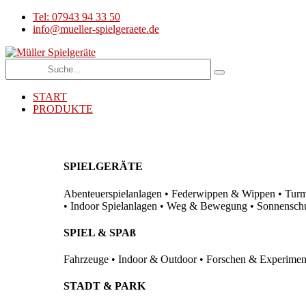
Tel: 07943 94 33 50
info@mueller-spielgeraete.de
START
PRODUKTE
SPIELGERÄTE
Abenteuerspielanlagen • Federwippen & Wippen • Turma
• Indoor Spielanlagen • Weg & Bewegung • Sonnenschutz
SPIEL & SPAß
Fahrzeuge • Indoor & Outdoor • Forschen & Experimenti
STADT & PARK