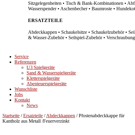
Sitzgelegenheiten • Tisch & Bank-Kombinationen • Abfal
Wasserspender • Aschenbecher • Baumroste • Hundekots
ERSATZTEILE
Abdeckkappen • Schaukelsitze • Schaukelzubehör • Sei
& Wasser-Zubehör • Seilspiel-Zubehör • Verschraubung
Service
Referenzen
U3 Spielgeräte
Sand & Wasserspielgeräte
Kletterspielgeräte
Abenteuerspielgeräte
Wunschliste
Jobs
Kontakt
News
Startseite
/
Ersatzteile
/
Abdeckkappen
/ Pfostenabdeckkappe für
Kantholz aus Metall /Feuerverzinkt