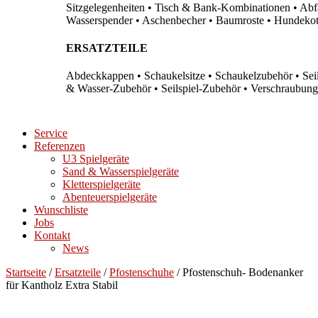
Sitzgelegenheiten • Tisch & Bank-Kombinationen • Abfal
Wasserspender • Aschenbecher • Baumroste • Hundekots
ERSATZTEILE
Abdeckkappen • Schaukelsitze • Schaukelzubehör • Sei
& Wasser-Zubehör • Seilspiel-Zubehör • Verschraubung
Service
Referenzen
U3 Spielgeräte
Sand & Wasserspielgeräte
Kletterspielgeräte
Abenteuerspielgeräte
Wunschliste
Jobs
Kontakt
News
Startseite
/
Ersatzteile
/
Pfostenschuhe
/ Pfostenschuh- Bodenanker
für Kantholz Extra Stabil