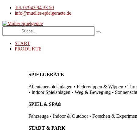
Tel: 07943 94 33 50
info@mueller-spielgeraete.de
START
PRODUKTE
SPIELGERÄTE
Abenteuerspielanlagen • Federwippen & Wippen • Turma
• Indoor Spielanlagen • Weg & Bewegung • Sonnenschutz
SPIEL & SPAß
Fahrzeuge • Indoor & Outdoor • Forschen & Experimenti
STADT & PARK