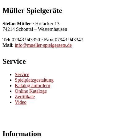
Müller Spielgeräte
Stefan Müller ·
Hofacker 13
74214 Schöntal – Westernhausen
Tel:
07943 943350
· Fax:
07943 943347
Mail:
info@mueller-spielgeraete.de
Service
Service
Spielplatzgestaltung
Katalog anfordern
Online Kataloge
Zertifikate
Video
Information