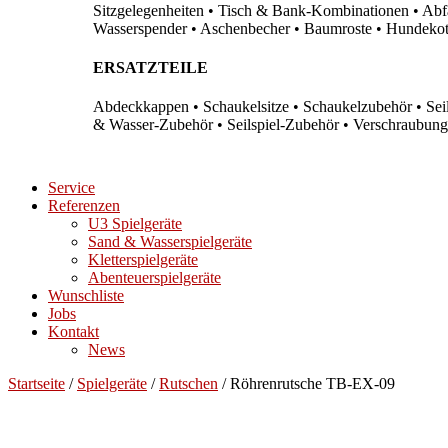
Sitzgelegenheiten • Tisch & Bank-Kombinationen • Abfal
Wasserspender • Aschenbecher • Baumroste • Hundekots
ERSATZTEILE
Abdeckkappen • Schaukelsitze • Schaukelzubehör • Sei
& Wasser-Zubehör • Seilspiel-Zubehör • Verschraubung
Service
Referenzen
U3 Spielgeräte
Sand & Wasserspielgeräte
Kletterspielgeräte
Abenteuerspielgeräte
Wunschliste
Jobs
Kontakt
News
Startseite
/
Spielgeräte
/
Rutschen
/ Röhrenrutsche TB-EX-09