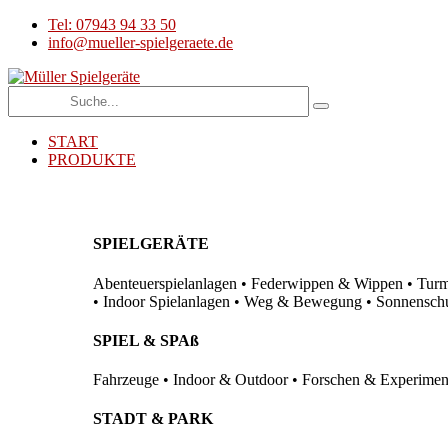
Tel: 07943 94 33 50
info@mueller-spielgeraete.de
START
PRODUKTE
SPIELGERÄTE
Abenteuerspielanlagen • Federwippen & Wippen • Turma
• Indoor Spielanlagen • Weg & Bewegung • Sonnenschutz
SPIEL & SPAß
Fahrzeuge • Indoor & Outdoor • Forschen & Experimenti
STADT & PARK