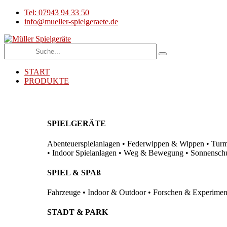
Tel: 07943 94 33 50
info@mueller-spielgeraete.de
START
PRODUKTE
SPIELGERÄTE
Abenteuerspielanlagen • Federwippen & Wippen • Turma
• Indoor Spielanlagen • Weg & Bewegung • Sonnenschutz
SPIEL & SPAß
Fahrzeuge • Indoor & Outdoor • Forschen & Experimenti
STADT & PARK