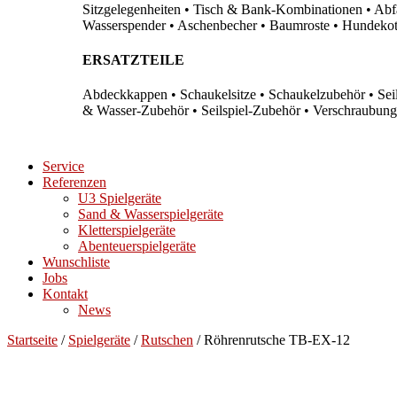
Sitzgelegenheiten • Tisch & Bank-Kombinationen • Abfal
Wasserspender • Aschenbecher • Baumroste • Hundekots
ERSATZTEILE
Abdeckkappen • Schaukelsitze • Schaukelzubehör • Sei
& Wasser-Zubehör • Seilspiel-Zubehör • Verschraubung
Service
Referenzen
U3 Spielgeräte
Sand & Wasserspielgeräte
Kletterspielgeräte
Abenteuerspielgeräte
Wunschliste
Jobs
Kontakt
News
Startseite
/
Spielgeräte
/
Rutschen
/ Röhrenrutsche TB-EX-12