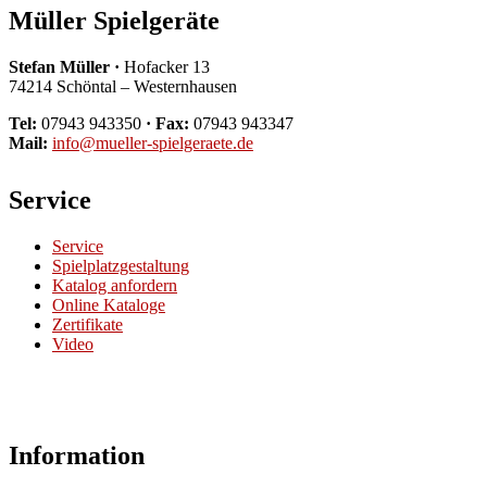
Müller Spielgeräte
Stefan Müller ·
Hofacker 13
74214 Schöntal – Westernhausen
Tel:
07943 943350
· Fax:
07943 943347
Mail:
info@mueller-spielgeraete.de
Service
Service
Spielplatzgestaltung
Katalog anfordern
Online Kataloge
Zertifikate
Video
Information