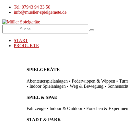
Tel: 07943 94 33 50
info@mueller-spielgeraete.de
START
PRODUKTE
SPIELGERÄTE
Abenteuerspielanlagen • Federwippen & Wippen • Turma
• Indoor Spielanlagen • Weg & Bewegung • Sonnenschutz
SPIEL & SPAß
Fahrzeuge • Indoor & Outdoor • Forschen & Experimenti
STADT & PARK