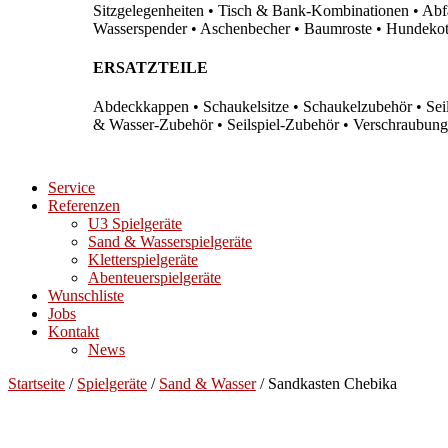
Sitzgelegenheiten • Tisch & Bank-Kombinationen • Abfal
Wasserspender • Aschenbecher • Baumroste • Hundekots
ERSATZTEILE
Abdeckkappen • Schaukelsitze • Schaukelzubehör • Sei
& Wasser-Zubehör • Seilspiel-Zubehör • Verschraubung
Service
Referenzen
U3 Spielgeräte
Sand & Wasserspielgeräte
Kletterspielgeräte
Abenteuerspielgeräte
Wunschliste
Jobs
Kontakt
News
Startseite
/
Spielgeräte
/
Sand & Wasser
/ Sandkasten Chebika