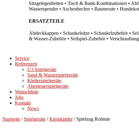
Sitzgelegenheiten • Tisch & Bank-Kombinationen • Abfal
Wasserspender • Aschenbecher • Baumroste • Hundekots
ERSATZTEILE
Abdeckkappen • Schaukelsitze • Schaukelzubehör • Sei
& Wasser-Zubehör • Seilspiel-Zubehör • Verschraubung
Service
Referenzen
U3 Spielgeräte
Sand & Wasserspielgeräte
Kletterspielgeräte
Abenteuerspielgeräte
Wunschliste
Jobs
Kontakt
News
Startseite
/
Spielgeräte
/
Kleinkinder
/ Spielzug Robinie