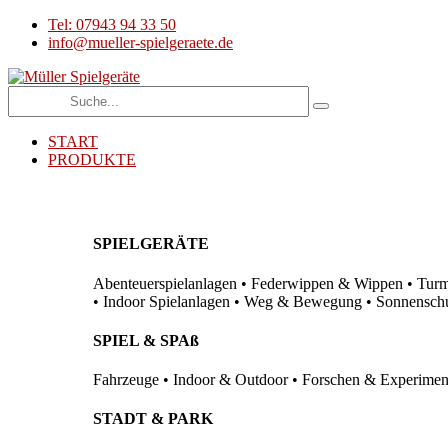
Tel: 07943 94 33 50
info@mueller-spielgeraete.de
START
PRODUKTE
SPIELGERÄTE
Abenteuerspielanlagen • Federwippen & Wippen • Turma
• Indoor Spielanlagen • Weg & Bewegung • Sonnenschutz
SPIEL & SPAß
Fahrzeuge • Indoor & Outdoor • Forschen & Experimenti
STADT & PARK