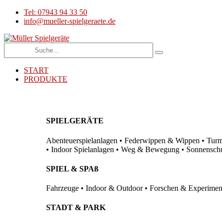
Tel: 07943 94 33 50
info@mueller-spielgeraete.de
START
PRODUKTE
SPIELGERÄTE
Abenteuerspielanlagen • Federwippen & Wippen • Turma
• Indoor Spielanlagen • Weg & Bewegung • Sonnenschutz
SPIEL & SPAß
Fahrzeuge • Indoor & Outdoor • Forschen & Experimenti
STADT & PARK