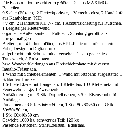
Die Konstruktion besteht zum größten Teil aus MAXIMO-
Bauteilen.
9 Steher (Pfosten), 2 Dreieckpodeste, 1 Viereckpodest, 2 Handläufe
aus Kanthölzern (KH)
4/7 cm, 2 Handläufe KH 7/7 cm, 1 Absturzsicherung für Rutschen,
1 Bergsteiger-Kletterwand,
organische Außenkanten, 1 Pultdach, Schalung gerollt, aus
unregelmäßigen
Brettern, mit 4 Palmenblätter, aus HPL-Platte mit aufkaschierter
Folie, Design im Digitaldruck
aufgebracht, mit Schutzlaminat versehen, 1 halb gedecktes
Trapezdach, 8 Brüstungen
bzw. Wandverkleidungen aus Dreischichtplatte mit diversen
Intaglio-Fräsungen,
1 Wand mit Schiebeelementen, 1 Wand mit Sitzbank ausgestattet, 1
Schlaufen-Brücke,
1 Schiefe Ebene mit Hangeltau, 1 Klettertau, 1 U-Kletternetz mit
Feuerwehrstange, 1 Zwischenleiter.
Aufständerung mit 9 Stk. Doppellaschen, 3 Stk. Eisenschuhe für
Aufstiege
Fundamente: 8 Stk. 60x60x60 cm, 1 Stk. 80x60x60 cm, 3 Stk.
50x50x50 cm,
1 Stk. 60x40x50 cm
Gewicht: 1000 kg, schwerstes Teil: 120 kg
Passende Rutschen: Stahl/Edelstahl, Edelstahl,