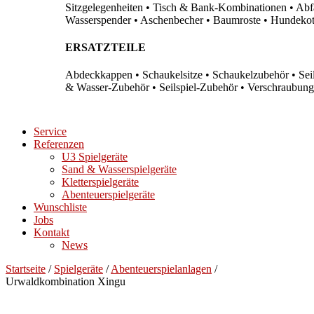
Sitzgelegenheiten • Tisch & Bank-Kombinationen • Abfal
Wasserspender • Aschenbecher • Baumroste • Hundekots
ERSATZTEILE
Abdeckkappen • Schaukelsitze • Schaukelzubehör • Sei
& Wasser-Zubehör • Seilspiel-Zubehör • Verschraubung
Service
Referenzen
U3 Spielgeräte
Sand & Wasserspielgeräte
Kletterspielgeräte
Abenteuerspielgeräte
Wunschliste
Jobs
Kontakt
News
Startseite
/
Spielgeräte
/
Abenteuerspielanlagen
/
Urwaldkombination Xingu