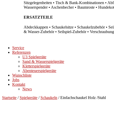
Sitzgelegenheiten • Tisch & Bank-Kombinationen • Abfal
Wasserspender • Aschenbecher • Baumroste • Hundekots
ERSATZTEILE
Abdeckkappen • Schaukelsitze • Schaukelzubehör • Sei
& Wasser-Zubehör • Seilspiel-Zubehör • Verschraubung
Service
Referenzen
U3 Spielgeräte
Sand & Wasserspielgeräte
Kletterspielgeräte
Abenteuerspielgeräte
Wunschliste
Jobs
Kontakt
News
Startseite
/
Spielgeräte
/
Schaukeln
/ Einfachschaukel Holz /Stahl