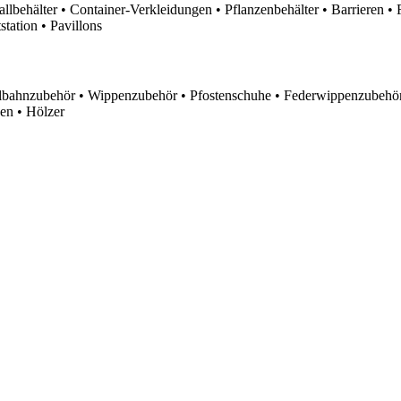
lbehälter • Container-Verkleidungen • Pflanzenbehälter • Barrieren • 
tation • Pavillons
lbahnzubehör • Wippenzubehör • Pfostenschuhe • Federwippenzubehör
en • Hölzer