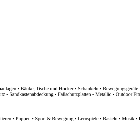
nlagen • Bänke, Tische und Hocker • Schaukeln • Bewegungsgeräte •
 • Sandkastenabdeckung • Fallschutzplatten • Metallic • Outdoor Fitn
eren • Puppen • Sport & Bewegung • Lernspiele • Basteln • Musik • 