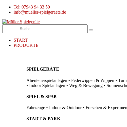
Tel: 07943 94 33 50
info@mueller-spielgeraete.de
START
PRODUKTE
SPIELGERÄTE
Abenteuerspielanlagen • Federwippen & Wippen • Turma
• Indoor Spielanlagen • Weg & Bewegung • Sonnenschutz
SPIEL & SPAß
Fahrzeuge • Indoor & Outdoor • Forschen & Experimenti
STADT & PARK