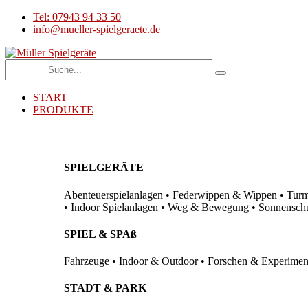
Tel: 07943 94 33 50
info@mueller-spielgeraete.de
START
PRODUKTE
SPIELGERÄTE
Abenteuerspielanlagen • Federwippen & Wippen • Turma
• Indoor Spielanlagen • Weg & Bewegung • Sonnenschutz
SPIEL & SPAß
Fahrzeuge • Indoor & Outdoor • Forschen & Experimenti
STADT & PARK