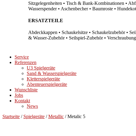
Sitzgelegenheiten • Tisch & Bank-Kombinationen • Abfal
Wasserspender • Aschenbecher • Baumroste • Hundekots
ERSATZTEILE
Abdeckkappen • Schaukelsitze • Schaukelzubehör • Sei
& Wasser-Zubehör • Seilspiel-Zubehör • Verschraubung
Service
Referenzen
U3 Spielgeräte
Sand & Wasserspielgeräte
Kletterspielgeräte
Abenteuerspielgeräte
Wunschliste
Jobs
Kontakt
News
Startseite
/
Spielgeräte
/
Metallic
/ Metalic 5