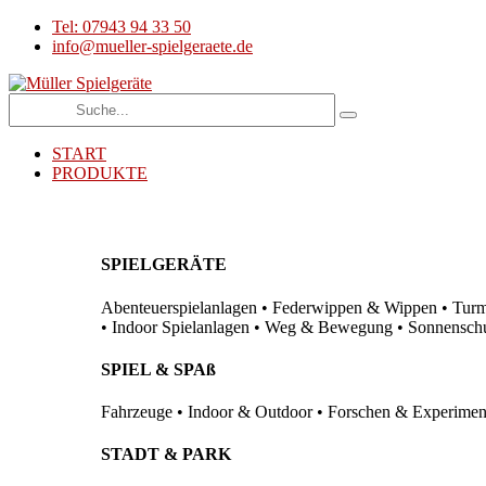
Tel: 07943 94 33 50
info@mueller-spielgeraete.de
START
PRODUKTE
SPIELGERÄTE
Abenteuerspielanlagen • Federwippen & Wippen • Turma
• Indoor Spielanlagen • Weg & Bewegung • Sonnenschutz
SPIEL & SPAß
Fahrzeuge • Indoor & Outdoor • Forschen & Experimenti
STADT & PARK