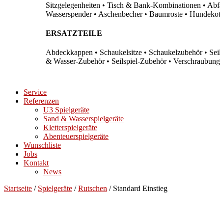
Sitzgelegenheiten • Tisch & Bank-Kombinationen • Abfal
Wasserspender • Aschenbecher • Baumroste • Hundekots
ERSATZTEILE
Abdeckkappen • Schaukelsitze • Schaukelzubehör • Sei
& Wasser-Zubehör • Seilspiel-Zubehör • Verschraubung
Service
Referenzen
U3 Spielgeräte
Sand & Wasserspielgeräte
Kletterspielgeräte
Abenteuerspielgeräte
Wunschliste
Jobs
Kontakt
News
Startseite
/
Spielgeräte
/
Rutschen
/ Standard Einstieg