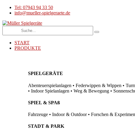
Tel: 07943 94 33 50
info@mueller-spielgeraete.de
START
PRODUKTE
SPIELGERÄTE
Abenteuerspielanlagen • Federwippen & Wippen • Turma
• Indoor Spielanlagen • Weg & Bewegung • Sonnenschutz
SPIEL & SPAß
Fahrzeuge • Indoor & Outdoor • Forschen & Experimenti
STADT & PARK