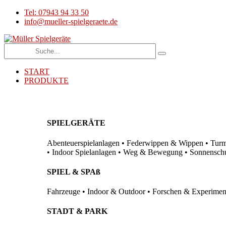
Tel: 07943 94 33 50
info@mueller-spielgeraete.de
START
PRODUKTE
SPIELGERÄTE
Abenteuerspielanlagen • Federwippen & Wippen • Turma
• Indoor Spielanlagen • Weg & Bewegung • Sonnenschutz
SPIEL & SPAß
Fahrzeuge • Indoor & Outdoor • Forschen & Experimenti
STADT & PARK