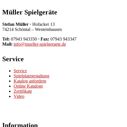
Müller Spielgeräte
Stefan Müller ·
Hofacker 13
74214 Schöntal – Westernhausen
Tel:
07943 943350
· Fax:
07943 943347
Mail:
info@mueller-spielgeraete.de
Service
Service
Spielplatzgestaltung
Katalog anfordern
Online Kataloge
Zertifikate
Video
Information