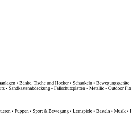
nlagen • Bänke, Tische und Hocker • Schaukeln • Bewegungsgeräte •
 • Sandkastenabdeckung • Fallschutzplatten • Metallic • Outdoor Fitn
eren • Puppen • Sport & Bewegung • Lernspiele • Basteln • Musik • 