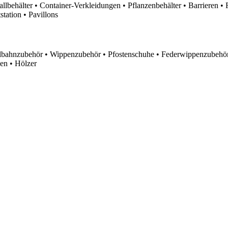
lbehälter • Container-Verkleidungen • Pflanzenbehälter • Barrieren • 
tation • Pavillons
lbahnzubehör • Wippenzubehör • Pfostenschuhe • Federwippenzubehör
en • Hölzer