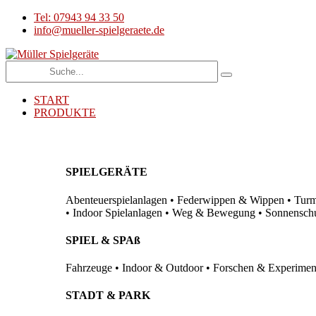
Tel: 07943 94 33 50
info@mueller-spielgeraete.de
START
PRODUKTE
SPIELGERÄTE
Abenteuerspielanlagen • Federwippen & Wippen • Turma
• Indoor Spielanlagen • Weg & Bewegung • Sonnenschutz
SPIEL & SPAß
Fahrzeuge • Indoor & Outdoor • Forschen & Experimenti
STADT & PARK