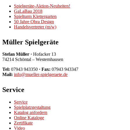
Spielgeräte-Aktion-Neuheiten!
GaLaBau 2018
Spielturm Klettergarten
50 Jahre Obra Design
Handelsvertreter (m/w)
Müller Spielgeräte
Stefan Müller ·
Hofacker 13
74214 Schöntal – Westernhausen
Tel:
07943 943350
· Fax:
07943 943347
Mail:
info@mueller-spielgeraete.de
Service
Service
Spielplatzgestaltung
Katalog anfordern
Online Kataloge
Zertifikate
Video