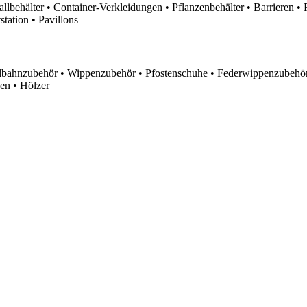
lbehälter • Container-Verkleidungen • Pflanzenbehälter • Barrieren • 
tation • Pavillons
lbahnzubehör • Wippenzubehör • Pfostenschuhe • Federwippenzubehör
en • Hölzer