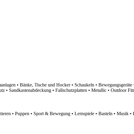
nlagen • Bänke, Tische und Hocker • Schaukeln • Bewegungsgeräte •
 • Sandkastenabdeckung • Fallschutzplatten • Metallic • Outdoor Fitn
eren • Puppen • Sport & Bewegung • Lernspiele • Basteln • Musik • 