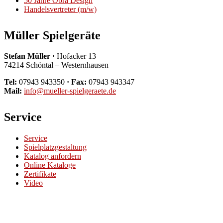
50 Jahre Obra Design
Handelsvertreter (m/w)
Müller Spielgeräte
Stefan Müller ·
Hofacker 13
74214 Schöntal – Westernhausen
Tel:
07943 943350
· Fax:
07943 943347
Mail:
info@mueller-spielgeraete.de
Service
Service
Spielplatzgestaltung
Katalog anfordern
Online Kataloge
Zertifikate
Video