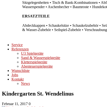
Sitzgelegenheiten • Tisch & Bank-Kombinationen • Abfal
Wasserspender • Aschenbecher • Baumroste • Hundekots
ERSATZTEILE
Abdeckkappen • Schaukelsitze • Schaukelzubehör • Sei
& Wasser-Zubehör • Seilspiel-Zubehör • Verschraubung
Service
Referenzen
U3 Spielgeräte
Sand & Wasserspielgeräte
Kletterspielgeräte
Abenteuerspielgeräte
Wunschliste
Jobs
Kontakt
News
Kindergarten St. Wendelinus
Februar 11, 2017
0