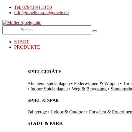
Tel: 07943 94 33 50
info@mueller-spielgeraete.de
START
PRODUKTE
SPIELGERÄTE
Abenteuerspielanlagen • Federwippen & Wippen • Turma
• Indoor Spielanlagen • Weg & Bewegung • Sonnenschutz
SPIEL & SPAß
Fahrzeuge • Indoor & Outdoor • Forschen & Experimenti
STADT & PARK