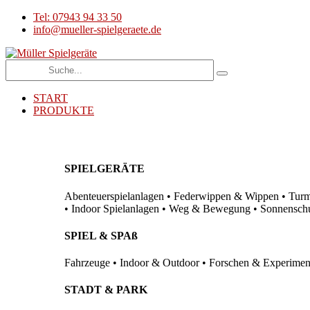
Tel: 07943 94 33 50
info@mueller-spielgeraete.de
START
PRODUKTE
SPIELGERÄTE
Abenteuerspielanlagen • Federwippen & Wippen • Turma
• Indoor Spielanlagen • Weg & Bewegung • Sonnenschutz
SPIEL & SPAß
Fahrzeuge • Indoor & Outdoor • Forschen & Experimenti
STADT & PARK