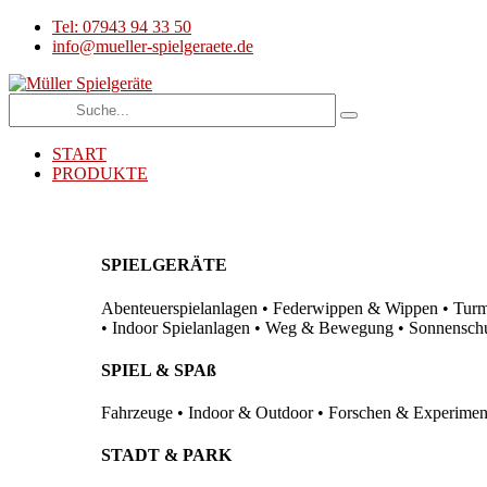
Tel: 07943 94 33 50
info@mueller-spielgeraete.de
START
PRODUKTE
SPIELGERÄTE
Abenteuerspielanlagen • Federwippen & Wippen • Turma
• Indoor Spielanlagen • Weg & Bewegung • Sonnenschutz
SPIEL & SPAß
Fahrzeuge • Indoor & Outdoor • Forschen & Experimenti
STADT & PARK