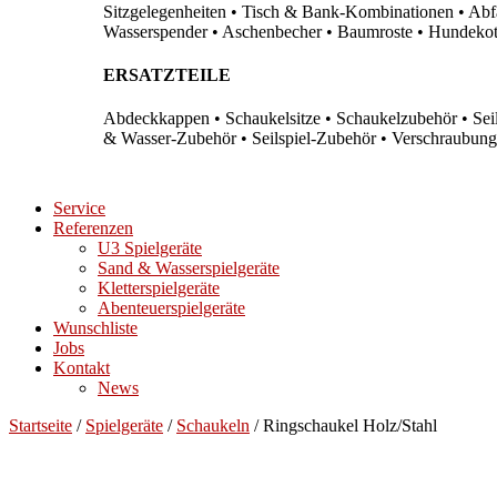
Sitzgelegenheiten • Tisch & Bank-Kombinationen • Abfal
Wasserspender • Aschenbecher • Baumroste • Hundekots
ERSATZTEILE
Abdeckkappen • Schaukelsitze • Schaukelzubehör • Sei
& Wasser-Zubehör • Seilspiel-Zubehör • Verschraubung
Service
Referenzen
U3 Spielgeräte
Sand & Wasserspielgeräte
Kletterspielgeräte
Abenteuerspielgeräte
Wunschliste
Jobs
Kontakt
News
Startseite
/
Spielgeräte
/
Schaukeln
/ Ringschaukel Holz/Stahl