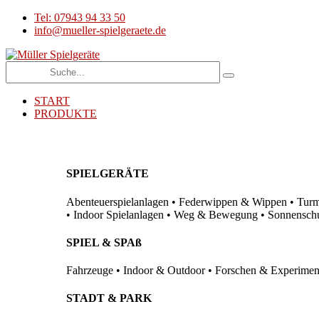
Tel: 07943 94 33 50
info@mueller-spielgeraete.de
START
PRODUKTE
SPIELGERÄTE
Abenteuerspielanlagen • Federwippen & Wippen • Turma
• Indoor Spielanlagen • Weg & Bewegung • Sonnenschutz
SPIEL & SPAß
Fahrzeuge • Indoor & Outdoor • Forschen & Experimenti
STADT & PARK